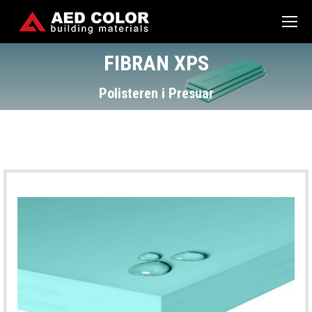
FIBRAN XPS
You are here:
Polisteren i Presuar