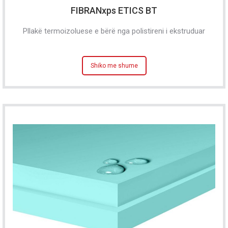
FIBRANxps ETICS BT
Pllakë termoizoluese e bërë nga polistireni i ekstruduar
Shiko me shume