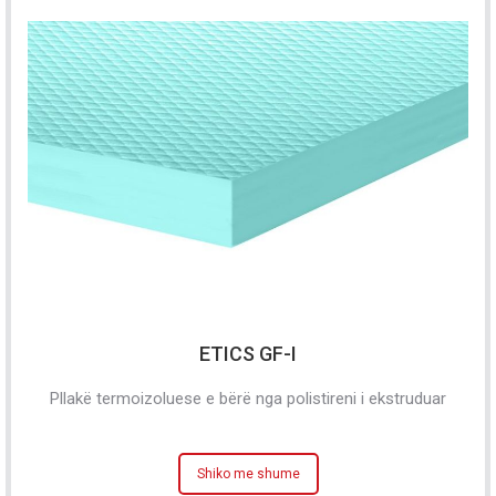
ETICS GF-I
Pllakë termoizoluese e bërë nga polistireni i ekstruduar
Shiko me shume