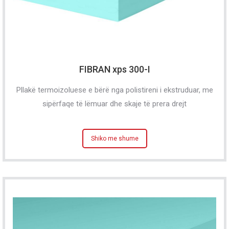
FIBRAN xps 300-I
Pllakë termoizoluese e bërë nga polistireni i ekstruduar, me
sipërfaqe të lëmuar dhe skaje të prera drejt
Shiko me shume