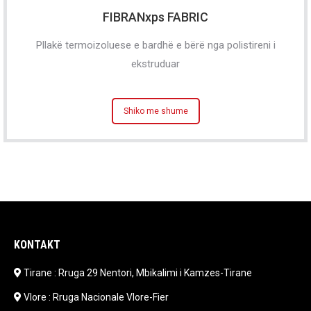
FIBRANxps FABRIC
Pllakë termoizoluese e bardhë e bërë nga polistireni i
ekstruduar
Shiko me shume
KONTAKT
Tirane : Rruga 29 Nentori, Mbikalimi i Kamzes-Tirane
Vlore : Rruga Nacionale Vlore-Fier