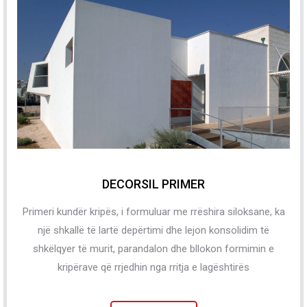
DECORSIL PRIMER
Primeri kundër kripës, i formuluar me rrëshira siloksane, ka
një shkallë të lartë depërtimi dhe lejon konsolidim të
shkëlqyer të murit, parandalon dhe bllokon formimin e
kripërave që rrjedhin nga rritja e lagështirës