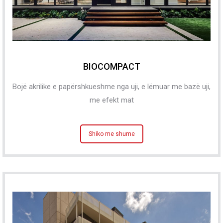
BIOCOMPACT
Bojë akrilike e papërshkueshme nga uji, e lëmuar me bazë uji,
me efekt mat
Shiko me shume