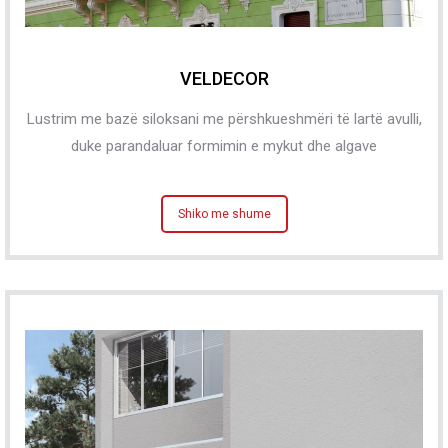
VELDECOR
Lustrim me bazë siloksani me përshkueshmëri të lartë avulli,
duke parandaluar formimin e mykut dhe algave
Shiko me shume