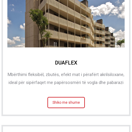
DUAFLEX
Mbërthimi fleksibël, zbutës, efekt mat i përafërt akrilsiloxane,
ideal për sipërfaqet me papërsosmëri të vogla dhe pabarazi
Shiko me shume